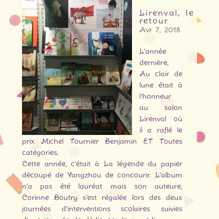
Lirenval, le
retour
Avr 7, 2018
L’année
dernière,
Au clair de
lune était à
l’honneur
au salon
Lirenval où
il a raflé le
prix Michel Tournier Benjamin ET Toutes
catégories.
Cette année, c’était à La légende du papier
découpé de Yangzhou de concourir. L’album
n’a pas été lauréat mais son auteure,
Corinne Boutry s’est régalée lors des deux
journées d’interventions scolaires suivies