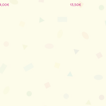
4,00
€
13,50
€