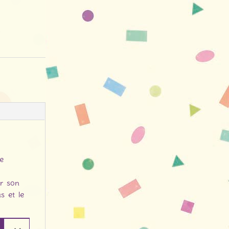
le
er son
s et le