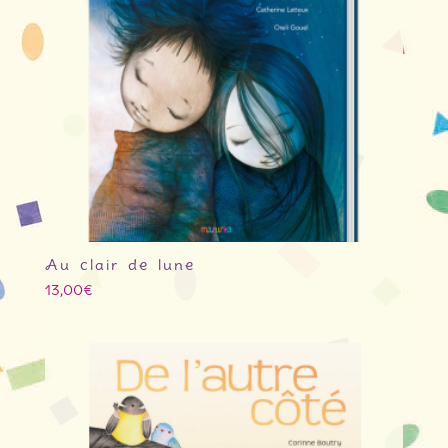
Au clair de lune
13,00
€